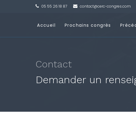
05 55 26 18 87
contact@cerc-congres.com
Accueil
Prochains congrès
Précé
Contact
Demander un rensei