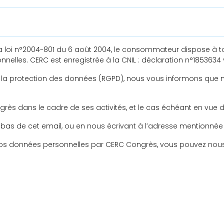
r la loi n°2004-801 du 6 août 2004, le consommateur dispose à
nelles. CERC est enregistrée à la CNIL : déclaration n°1853634 
la protection des données (RGPD), nous vous informons que n
ès dans le cadre de ses activités, et le cas échéant en vue de
n bas de cet email, ou en nous écrivant à l’adresse mentionnée
 vos données personnelles par CERC Congrès, vous pouvez nous